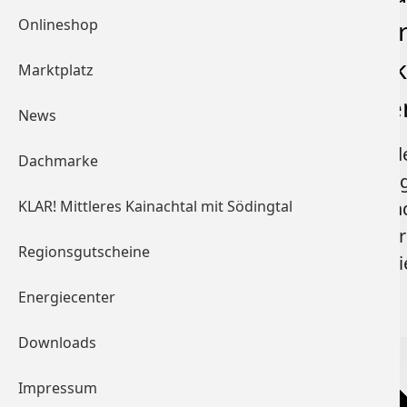
Lipizzanerheimat" war Fr
Onlineshop
Lipizzanerheimat Produk
Marktplatz
unterstützt. Du wirst alle
News
Immer aufgeschlossen für neue Id
Dachmarke
vorbildlich gemeistert. Geht nicht,
mit seinem Humor und seiner Hand
KLAR! Mittleres Kainachtal mit Södingtal
LAG Lipizzanerheimat sprechen wir
Regionsgutscheine
aufrichtiges Beileid aus. Ruhe in Fr
Energiecenter
Foto: S. Mense
Downloads
Impressum