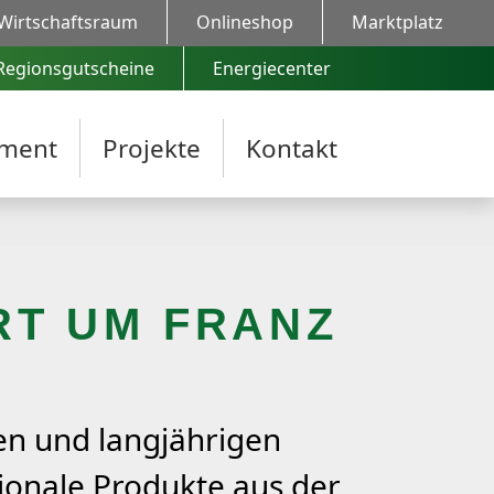
Wirtschaftsraum
Onlineshop
Marktplatz
Regionsgutscheine
Energiecenter
ment
Projekte
Kontakt
RT UM FRANZ
en und langjährigen
ionale Produkte aus der