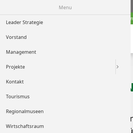
>> zu wof.at
Menu
News
Dachm
Leader Strategie
Vorstand
Management
Projekte
Kontakt
DIE LIPIZZ
Tourismus
Regionalmuseen
Die Lipizzanerheimat-Fa
Wirtschaftsraum
Partner verloren. Als Gr