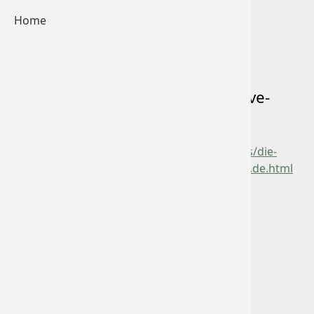
Home
Wir laden Sie herzlich ein, via Live-
Stream dabei zu sein:
www.zeitkultur.at/leader-2014-2020/aktuelles/die-
transformationskraft-von-leader-1-juni-2021.de.html
Zurück