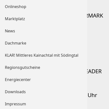
Oststeirisches Kernland in
Onlineshop
Zusammenarbeit mit der STEIERMARK
Marktplatz
SCHAU zur Veranstaltung
News
Dachmarke
KLAR! Mittleres Kainachtal mit Södingtal
Regionsgutscheine
Die Transformationskraft von LEADER
Energiecenter
Downloads
am 1. Juni 2021, 14:30 bis 16:30 Uhr
Impressum