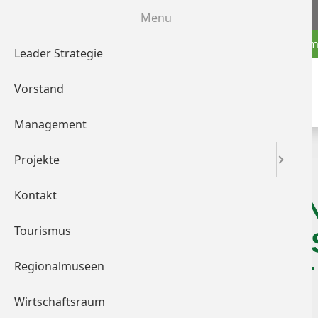
>> zu wof.at
Menu
News
Dachm
Leader Strategie
Vorstand
Management
Projekte
Kontakt
LIPIZZA
Tourismus
AUFGEPASS
Regionalmuseen
OST
Wirtschaftsraum
Alle Personen, die bis 1