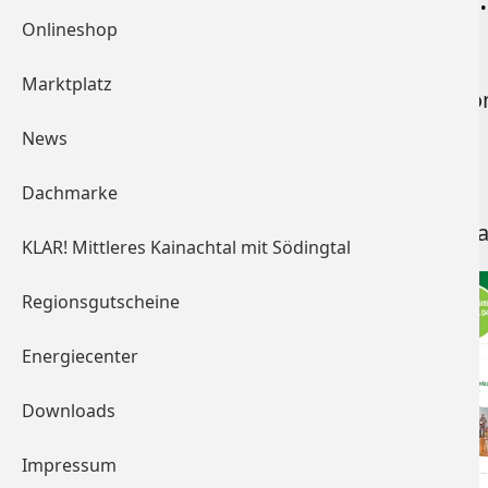
Onlineshop
registrieren, bekommen
Marktplatz
Die gesammelten Bonuspunkte könne
angeführt sind, eingelöst werden.
News
Dachmarke
Wir wünschen viel Spaß beim Einkau
KLAR! Mittleres Kainachtal mit Södingtal
Regionsgutscheine
Energiecenter
Downloads
Impressum