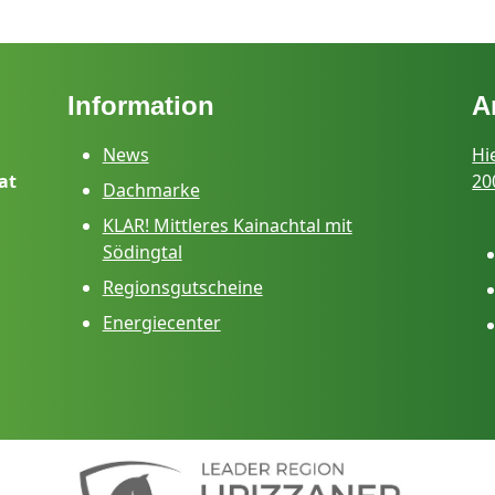
Information
A
News
Hi
at
20
Dachmarke
KLAR! Mittleres Kainachtal mit
Södingtal
Regionsgutscheine
Energiecenter