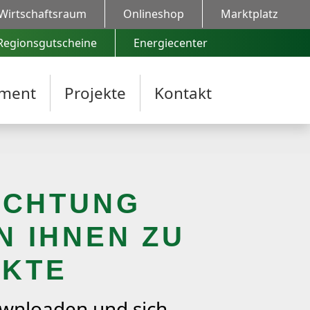
Wirtschaftsraum
Onlineshop
Marktplatz
Regionsgutscheine
Energiecenter
ment
Projekte
Kontakt
 ACHTUNG
N IHNEN ZU
NKTE
downloaden und sich