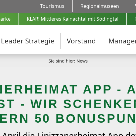
Tourismus
Regionalmuseen
Projekte
arke
KLAR! Mittleres Kainachtal mit Södingtal
Projekte ab 2023
Projekte bis 2022
Leader Strategie
Vorstand
Manage
Projekteinreichung
Sie sind hier: News
Förderformulare
Videos
NERHEIMAT APP -
T - WIR SCHENKE
ERN 50 BONUSPU
9. April die Lipizzanerheimat App 