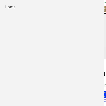
Home
Mit Unterstützung von Bund
Mit Unterstützung von
Bund
,
Land
und
Eur
Show larger version