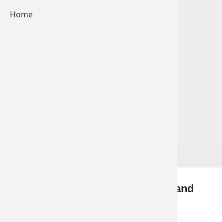
Broschüre zum Downloaden
Home
Zurück
Mit Unterstützung von Bund, Land
und Europäischer Union