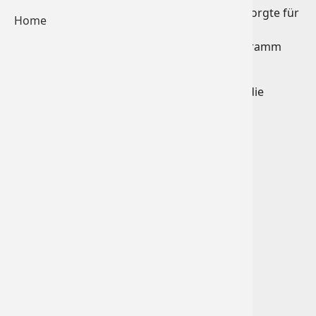
Die amtierende Weinkönigin Katrin Dokter sorgte für
Home
eine ausgewogene und abgestimmte
Weinbegleitung. Alle Gäste waren vom Programm
und den Köstlichkeiten begeistert.
Herzliche Gratulation an alle Beteiligten für die
gelunge Veranstaltung!
Fotogalerie Veranstaltung
Zurück